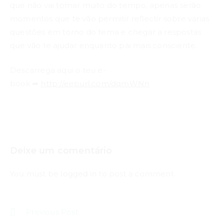
que não vai tomar muito do tempo, apenas serão
momentos que te vão permitir reflectir sobre várias
questões em torno do tema e chegar a respostas
que vão te ajudar enquanto pai mais consciente.
Descarrega aqui o teu e-
book
➡
http://eepurl.com/dqmWNn
Deixe um comentário
You must be
logged in
to post a comment.
Previous Post